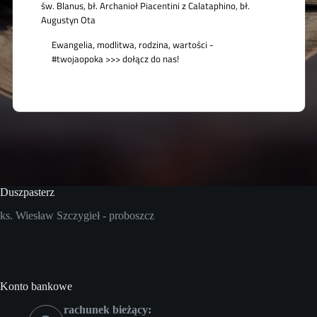
Duszpasterz
ks. Wiesław Szczygieł - proboszcz
Konto bankowe
rachunek bieżący: