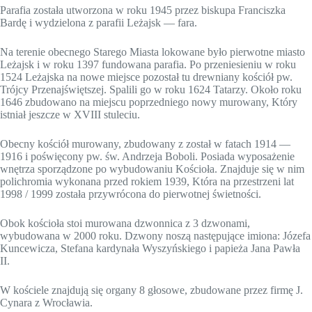
Parafia została utworzona w roku 1945 przez biskupa Franciszka
Bardę i wydzielona z parafii Leżajsk — fara.
Na terenie obecnego Starego Miasta lokowane było pierwotne miasto
Leżajsk i w roku 1397 fundowana parafia. Po przeniesieniu w roku
1524 Leżajska na nowe miejsce pozostał tu drewniany kościół pw.
Trójcy Przenajświętszej. Spalili go w roku 1624 Tatarzy. Około roku
1646 zbudowano na miejscu poprzedniego nowy murowany, Który
istniał jeszcze w XVIII stuleciu.
Obecny kościół murowany, zbudowany z został w fatach 1914 —
1916 i poświęcony pw. św. Andrzeja Boboli. Posiada wyposażenie
wnętrza sporządzone po wybudowaniu Kościoła. Znajduje się w nim
polichromia wykonana przed rokiem 1939, Która na przestrzeni lat
1998 / 1999 została przywrócona do pierwotnej świetności.
Obok kościoła stoi murowana dzwonnica z 3 dzwonami,
wybudowana w 2000 roku. Dzwony noszą następujące imiona: Józefa
Kuncewicza, Stefana kardynała Wyszyńskiego i papieża Jana Pawła
II.
W kościele znajdują się organy 8 głosowe, zbudowane przez firmę J.
Cynara z Wrocławia.