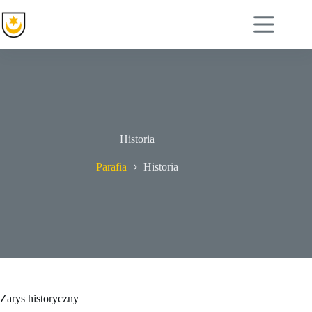
Przejdź
do
treści
Historia
Parafia
Historia
Zarys historyczny