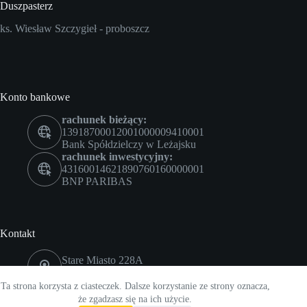
Duszpasterz
ks. Wiesław Szczygieł - proboszcz
Konto bankowe
rachunek bieżący:
13918700012001000009410001
Bank Spółdzielczy w Leżajsku
rachunek inwestycyjny:
43160014621890760160000001
BNP PARIBAS
Kontakt
Stare Miasto 228A
37-300 Leżajsk
Ta strona korzysta z ciasteczek. Dalsze korzystanie ze strony oznacza,
+48 729 926 640
że zgadzasz się na ich użycie.
17 242 04 34