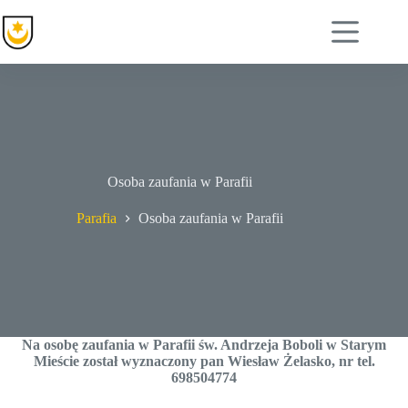
Przejdź
do
treści
Osoba zaufania w Parafii
Parafia
Osoba zaufania w Parafii
Na osobę zaufania w Parafii św. Andrzeja Boboli w Starym
Mieście został wyznaczony pan Wiesław Żelasko, nr tel.
698504774