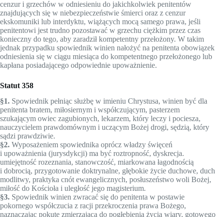
cenzur i grzechów w odniesieniu do jakichkolwiek penitentów
znajdujących się w niebezpieczeństwie śmierci oraz z cenzur
ekskomuniki lub interdyktu, wiążących mocą samego prawa, jeśli
penitentowi jest trudno pozostawać w grzechu ciężkim przez czas
konieczny do tego, aby zaradził kompetentny przełożony. W takim
jednak przypadku spowiednik winien nało­żyć na penitenta obowiązek
odniesienia się w ciągu miesiąca do kompetentnego przełożonego lub
kapłana posiadającego odpowiednie upoważnienie.
Statut 358
§1.
Spowiednik pełniąc służbę w imieniu Chrystusa, winien być dla
penitenta bratem, miłosiernym i współczującym, pasterzem
szukającym owiec zagubionych, lekarzem, który leczy i pociesza,
nauczycielem prawdomównym i uczącym Bożej drogi, sędzią, który
sądzi prawdziwie.
§2.
Wyposażeniem spowiednika oprócz władzy święceń
i upoważnienia (jurysdykcji) ma być roztropność, dyskrecja.
umiejętność rozeznania, stanowczość, miarkowana łagodnością
i dobrocią, przygotowanie doktrynalne, głębokie życie duchowe, duch
modlitwy, praktyka cnót ewangelicznych, posłuszeństwo woli Bożej,
miłość do Kościoła i uległość jego magisterium.
§3.
Spowiednik winien zwracać się do penitenta w postawie
pokornego współczucia z racji przekroczenia prawa Bożego,
naznaczając pokutę zmierzającą do pogłębienia życia wiary, gotowego