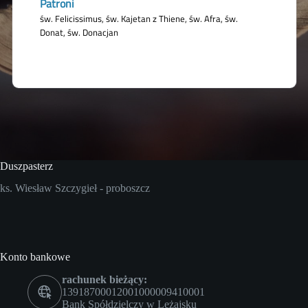
Duszpasterz
ks. Wiesław Szczygieł - proboszcz
Konto bankowe
rachunek bieżący:
13918700012001000009410001
Bank Spółdzielczy w Leżajsku