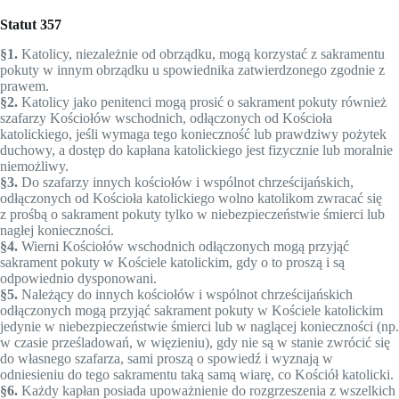
Statut 357
§1.
Katolicy, niezależnie od obrządku, mogą korzystać z sakramentu
pokuty w innym obrządku u spowiednika zatwierdzonego zgodnie z
prawem.
§2.
Katolicy jako penitenci mogą prosić o sakrament pokuty również
szafarzy Kościołów wschodnich, odłączonych od Kościoła
katolickiego, jeśli wymaga tego konieczność lub prawdziwy pożytek
duchowy, a dostęp do kapłana katolickiego jest fizycznie lub moralnie
niemożliwy.
§3.
Do szafarzy innych kościołów i wspólnot chrześcijańskich,
odłączonych od Kościoła katolickiego wolno katolikom zwracać się
z prośbą o sakrament pokuty tylko w niebezpieczeństwie śmierci lub
nagłej konieczności.
§4.
Wierni Kościołów wschodnich odłączonych mogą przyjąć
sakrament pokuty w Kościele katolickim, gdy o to proszą i są
odpowiednio dysponowani.
§5.
Należący do innych kościołów i wspólnot chrześcijańskich
odłączonych mogą przyjąć sakrament pokuty w Kościele katolickim
jedynie w niebezpieczeństwie śmierci lub w naglącej konieczności (np.
w czasie prześladowań, w więzieniu), gdy nie są w stanie zwrócić się
do własnego szafarza, sami proszą o spowiedź i wyznają w
odniesieniu do tego sakramentu taką samą wiarę, co Kościół katolicki.
§6.
Każdy kapłan posiada upoważnienie do rozgrzeszenia z wszelkich