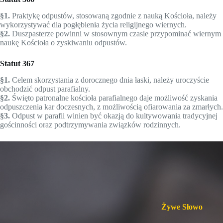
§1.
Praktykę odpustów, stosowaną zgodnie z nauką Ko­ścioła, należy
wykorzystywać dla pogłębienia życia religijnego wiernych.
§2.
Duszpasterze powinni w stosownym czasie przypominać wiernym
naukę Kościoła o zyskiwaniu odpustów.
Statut 367
§1.
Celem skorzystania z dorocznego dnia łaski, należy uroczyście
obchodzić odpust parafialny.
§2.
Święto patronalne kościoła parafialnego daje możliwość zyskania
odpuszczenia kar doczesnych, z możliwością ofiarowania za zmarłych.
§3.
Odpust w parafii winien być okazją do kultywowania tradycyjnej
gościnności oraz podtrzymywania związków rodzinnych.
Żywe Słowo