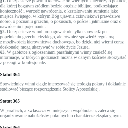
§1.
Duszpasterze powinni kierować do wiernych katechezy o pokucie,
dla której bogatym źródłem będzie orędzie biblijne, podkreślające
konieczność i wartość nawrócenia, o kształtowaniu sumienia jako
miejsca świętego, w którym Bóg ujawnia człowiekowi prawdziwe
dobro, o poznaniu grzechu, o pokusach, o poście i jałmużnie oraz o
nawróceniu i pojednaniu.
§2.
Duszpasterze winni propagować nie tylko spowiedź po
popełnieniu grzechu ciężkiego, ale również spowiedź regularną
z możliwością kierownictwa duchowego, bo dzięki niej wierni coraz
doskonalej mogą ukazywać w sobie życie Jezusa.
§3.
W gablotce z ogłoszeniami parafialnymi winny znaleźć się
informacje, w których godzinach można w danym kościele skorzystać
z posługi w konfesjonale.
Statut 364
Spowiednicy winni ciągle interesować się teologią pokuty i dokładnie
studiować bieżące rozporządzenia Stolicy Apostol­skiej.
Statut 365
W parafiach, a zwłaszcza w mniejszych wspólnotach, zaleca się
organizowanie nabożeństw pokutnych o charakterze ekspiacyjnym.
Statut 366