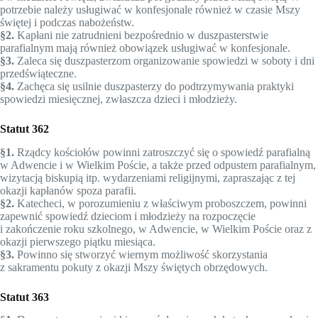
potrzebie należy usługiwać w konfesjonale rów­nież w czasie Mszy
świętej i podczas nabożeństw.
§2.
Kapłani nie zatrudnieni bezpośrednio w duszpasterstwie
parafialnym mają również obowiązek usługiwać w konfesjonale.
§3.
Zaleca się duszpasterzom organizowanie spowiedzi w soboty i dni
przedświąteczne.
§4.
Zachęca się usilnie duszpasterzy do podtrzymywania praktyki
spowiedzi miesięcznej, zwłaszcza dzieci i młodzieży.
Statut 362
§1.
Rządcy kościołów powinni zatroszczyć się o spowiedź parafialną
w Adwencie i w Wielkim Poście, a także przed odpus­tem parafialnym,
wizytacją biskupią itp. wydarzeniami religijnymi, zapraszając z tej
okazji kapłanów spoza parafii.
§2.
Katecheci, w porozumieniu z właściwym proboszczem, powinni
zapewnić spowiedź dzieciom i młodzieży na rozpoczęcie
i zakończenie roku szkolnego, w Adwencie, w Wielkim Poście oraz z
okazji pierwszego piątku miesiąca.
§3.
Powinno się stworzyć wiernym możliwość skorzystania
z sakramentu pokuty z okazji Mszy świętych obrzędowych.
Statut 363