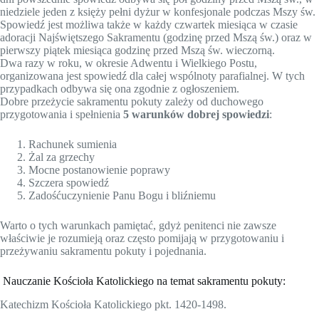
niedziele jeden z księży pełni dyżur w konfesjonale podczas Mszy św.
Spowiedź jest możliwa także w każdy czwartek miesiąca w czasie
adoracji Najświętszego Sakramentu (godzinę przed Mszą św.) oraz w
pierwszy piątek miesiąca godzinę przed Mszą św. wieczorną.
Dwa razy w roku, w okresie Adwentu i Wielkiego Postu,
organizowana jest spowiedź dla całej wspólnoty parafialnej. W tych
przypadkach odbywa się ona zgodnie z ogłoszeniem.
Dobre przeżycie sakramentu pokuty zależy od duchowego
przygotowania i spełnienia
5 warunków dobrej spowiedzi
:
Rachunek sumienia
Żal za grzechy
Mocne postanowienie poprawy
Szczera spowiedź
Zadośćuczynienie Panu Bogu i bliźniemu
Warto o tych warunkach pamiętać, gdyż penitenci nie zawsze
właściwie je rozumieją oraz często pomijają w przygotowaniu i
przeżywaniu sakramentu pokuty i pojednania.
Nauczanie Kościoła Katolickiego na temat sakramentu pokuty:
Katechizm Kościoła Katolickiego pkt. 1420-1498.