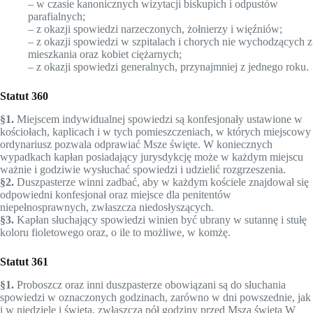
– w czasie kanonicznych wizytacji biskupich i odpustów
parafialnych;
– z okazji spowiedzi narzeczonych, żołnierzy i więźniów;
– z okazji spowiedzi w szpitalach i chorych nie wychodzących z
mieszkania oraz kobiet ciężarnych;
– z okazji spowiedzi generalnych, przynajmniej z jednego roku.
Statut 360
§1.
Miejscem indywidualnej spowiedzi są konfesjonały usta­wione w
kościołach, kaplicach i w tych pomieszczeniach, w których miejscowy
ordynariusz pozwala odprawiać Msze święte. W koniecznych
wypadkach kapłan posiadający jurysdyk­cję może w każdym miejscu
ważnie i godziwie wysłuchać spowiedzi i udzielić rozgrzeszenia.
§2.
Duszpasterze winni zadbać, aby w każdym kościele znajdował się
odpowiedni konfesjonał oraz miejsce dla peniten­tów
niepełnosprawnych, zwłaszcza niedosłyszących.
§3.
Kapłan słuchający spowiedzi winien być ubrany w sutannę i stułę
koloru fioletowego oraz, o ile to możliwe, w komżę.
Statut 361
§1.
Proboszcz oraz inni duszpasterze obowiązani są do słu­chania
spowiedzi w oznaczonych godzinach, zarówno w dni po­wszednie, jak
i w niedziele i święta, zwłaszcza pół godziny przed Mszą świętą W