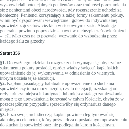
wyspowiadali potencjalnych penitentów oraz trudności porozumienia
się z penitentami obcej narodowości, gdy roz­grzeszenie uchodzi za
konieczne. Penitenci korzystający z takiej formy sakramentu pokuty,
winni być dysponowani wewnętrznie i gotowi do indywidualnej
spowiedzi z grzechów ciężkich w stosownym czasie. Absolucję
generalną powinno poprzedzić – nawet w niebezpieczeństwie śmierci
– jeśli tylko czas na to pozwala, wezwanie do wzbudzenia przez
każdego żalu za grzechy.
Statut 356
§1.
Do ważnego udzielania rozgrzeszenia wymaga się, aby szafarz
sakramentu pokuty posiadał, oprócz władzy święceń kapłańskich,
upoważnienie do jej wykonywania w odniesieniu do wiernych,
którym udziela tejże absolucji.
§2.
Kapłani posiadający habitualne upoważnienie do słu­cha­nia
spowiedzi czy to na mocy urzędu, czy to delegacji, uzyskanej od
ordynariusza miejsca inkardynacji lub miejsca stałego zamieszkania,
mogą z tego upoważnienia korzystać w całym Ko­ściele, chyba że w
poszczególnym przypadku sprzeciwiłby się ordynariusz danego
miejsca.
§3.
Poza swoją archidiecezją kapłan powinien legitymować się
aktualnym celebretem, który poświadcza o posiadanym upoważnieniu
do słuchania spowiedzi oraz nie podleganiu karom kościelnym.