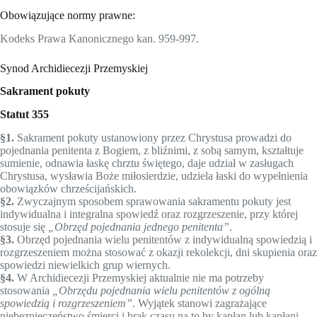
Obowiązujące normy prawne:
Kodeks Prawa Kanonicznego kan. 959-997.
Synod Archidiecezji Przemyskiej
Sakrament pokuty
Statut 355
§1.
Sakrament pokuty ustanowiony przez Chrystusa prowadzi do
pojednania penitenta z Bogiem, z bliźnimi, z sobą samym, kształtuje
sumienie, odnawia łaskę chrztu świętego, daje udział w zasługach
Chrystusa, wysławia Boże miłosierdzie, udziela łaski do wypełnienia
obowiązków chrześcijańskich.
§2.
Zwyczajnym sposobem sprawowania sakramentu pokuty jest
indywidualna i integralna spowiedź oraz rozgrzeszenie, przy której
stosuje się
„Obrzęd pojednania jednego penitenta”
.
§3.
Obrzęd pojednania wielu penitentów z indywidualną spowiedzią i
rozgrzeszeniem można stosować z okazji rekolekcji, dni skupienia oraz
spowiedzi niewielkich grup wiernych.
§4.
W Archidiecezji Przemyskiej aktualnie nie ma potrzeby
stosowania
„Obrzędu pojednania wielu penitentów z ogólną
spowiedzią i rozgrzeszeniem”
. Wyjątek stanowi zagrażające
niebezpieczeństwo śmierci i brak czasu na to by kapłan lub kapłani