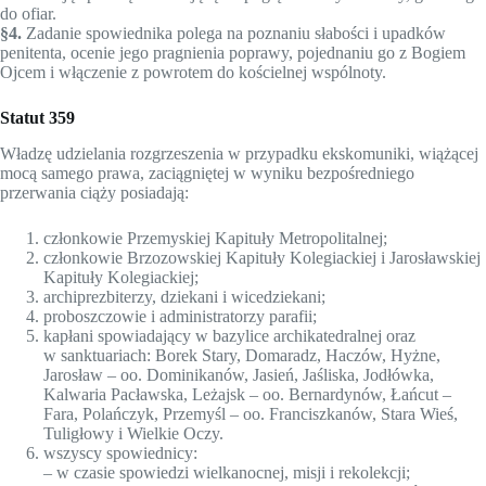
do ofiar.
§4.
Zadanie spowiednika polega na poznaniu słabości i upadków
penitenta, ocenie jego pragnienia poprawy, pojednaniu go z Bogiem
Ojcem i włączenie z powrotem do kościelnej wspólnoty.
Statut 359
Władzę udzielania rozgrzeszenia w przypadku ekskomuniki, wiążącej
mocą samego prawa, zaciągniętej w wyniku bezpośredniego
przerwania ciąży posiadają:
członkowie Przemyskiej Kapituły Metropolitalnej;
członkowie Brzozowskiej Kapituły Kolegiackiej i Jarosławskiej
Kapituły Kolegiackiej;
archiprezbiterzy, dziekani i wicedziekani;
proboszczowie i administratorzy parafii;
kapłani spowiadający w bazylice archikatedralnej oraz
w sanktuariach: Borek Stary, Domaradz, Haczów, Hyżne,
Jarosław – oo. Dominikanów, Jasień, Jaśliska, Jodłówka,
Kalwaria Pacławska, Leżajsk – oo. Bernardynów, Łańcut –
Fara, Polańczyk, Przemyśl – oo. Franciszkanów, Stara Wieś,
Tuligłowy i Wielkie Oczy.
wszyscy spowiednicy:
– w czasie spowiedzi wielkanocnej, misji i rekolekcji;