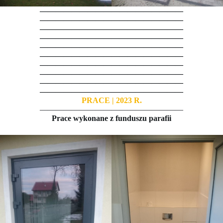
——————————————————
——————————————————
——————————————————
——————————————————
——————————————————
——————————————————
——————————————————
——————————————————
——————————————————
——————————————————
PRACE | 2023 R.
——————————————————
Prace wykonane z funduszu parafii