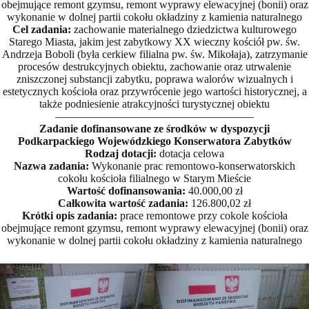
obejmujące remont gzymsu, remont wyprawy elewacyjnej (bonii) oraz
wykonanie w dolnej partii cokołu okładziny z kamienia naturalnego
Cel zadania:
zachowanie materialnego dziedzictwa kulturowego
Starego Miasta, jakim jest zabytkowy XX wieczny kościół pw. św.
Andrzeja Boboli (była cerkiew filialna pw. św. Mikołaja), zatrzymanie
procesów destrukcyjnych obiektu, zachowanie oraz utrwalenie
zniszczonej substancji zabytku, poprawa walorów wizualnych i
estetycznych kościoła oraz przywrócenie jego wartości historycznej, a
także podniesienie atrakcyjności turystycznej obiektu
——————————————————
Zadanie dofinansowane ze środków w dyspozycji
Podkarpackiego Wojewódzkiego Konserwatora Zabytków
Rodzaj dotacji:
dotacja celowa
Nazwa zadania:
Wykonanie prac remontowo-konserwatorskich
cokołu kościoła filialnego w Starym Mieście
Wartość dofinansowania:
40.000,00 zł
Całkowita wartość zadania:
126.800,02 zł
Krótki opis zadania:
prace remontowe przy cokole kościoła
obejmujące remont gzymsu, remont wyprawy elewacyjnej (bonii) oraz
wykonanie w dolnej partii cokołu okładziny z kamienia naturalnego