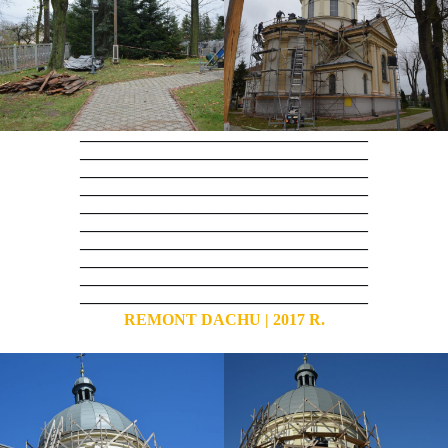
——————————————————
——————————————————
——————————————————
——————————————————
——————————————————
——————————————————
——————————————————
——————————————————
——————————————————
——————————————————
REMONT DACHU | 2017 R.