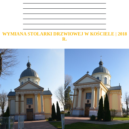
——————————————————
——————————————————
——————————————————
——————————————————
——————————————————
——————————————————
WYMIANA STOLARKI DRZWIOWEJ W KOŚCIELE | 2018
R.