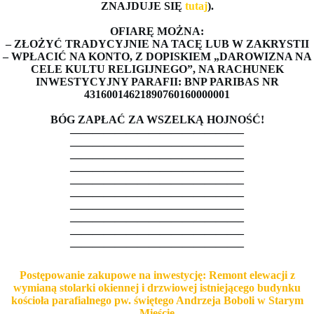
ZNAJDUJE SIĘ
tutaj
).
OFIARĘ MOŻNA:
– ZŁOŻYĆ TRADYCYJNIE NA TACĘ LUB W ZAKRYSTII
– WPŁACIĆ NA KONTO, Z DOPISKIEM „DAROWIZNA NA
CELE KULTU RELIGIJNEGO”, NA RACHUNEK
INWESTYCYJNY PARAFII: BNP PARIBAS NR
43160014621890760160000001
BÓG ZAPŁAĆ ZA WSZELKĄ HOJNOŚĆ!
———————————————–
———————————————–
———————————————–
———————————————–
———————————————–
———————————————–
———————————————–
———————————————–
———————————————–
———————————————–
Postępowanie zakupowe na inwestycję: Remont elewacji z
wymianą stolarki okiennej i drzwiowej istniejącego budynku
kościoła parafialnego pw. świętego Andrzeja Boboli w Starym
Mieście