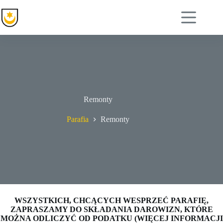
Przejdź
do
treści
Remonty
Parafia
Remonty
WSZYSTKICH, CHCĄCYCH WESPRZEĆ PARAFIĘ,
ZAPRASZAMY DO SKŁADANIA DAROWIZN, KTÓRE
MOŻNA ODLICZYĆ OD PODATKU (WIĘCEJ INFORMACJI