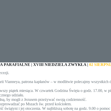
A PARAFIALNE
|
XVIII NIEDZIELA ZWYKŁA |
02 SIERPNI
cezji.
ii Vianneya, patrona kapłanów – w modlitwie polecajmy wszystkich d
szy piątek miesiąca. W czwartek Godzina Święta o godz. 17.00, w pią
cznego udziału.
lną, by mogli z Jezusem przeżywać swoją codzienność.
 rozprowadzać po Mszach św. przed kościołem.
ć świątyni i jej otoczenia. W najbliższą sobotę na godz. 9.00 o pomo