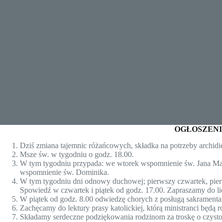
OGŁOSZENI
Dziś zmiana tajemnic różańcowych, składka na potrzeby archidie
Msze św. w tygodniu o godz. 18.00.
W tym tygodniu przypada: we wtorek wspomnienie św. Jana Mar
wspomnienie św. Dominika.
W tym tygodniu dni odnowy duchowej; pierwszy czwartek, pierw
Spowiedź w czwartek i piątek od godz. 17.00. Zapraszamy do li
W piątek od godz. 8.00 odwiedzę chorych z posługą sakramenta
Zachęcamy do lektury prasy katolickiej, którą ministranci będą
Składamy serdeczne podziękowania rodzinom za troskę o czystoś