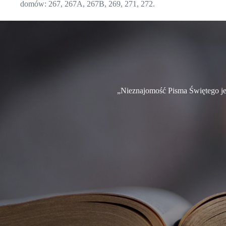
domów: 267, 267A, 267B, 269, 271, 272.
„Nieznajomość Pisma Świętego je