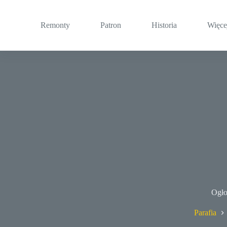
Przejdź
do
treści
Remonty
Patron
Historia
Więce
Ogło
Parafia