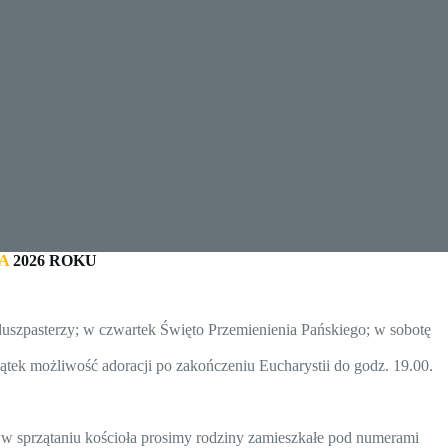
A
2026 R
OKU
uszpasterzy; w czwartek Święto Przemienienia Pańskiego; w sobotę
tek możliwość adoracji po zakończeniu Eucharystii do godz. 19.00.
c w sprzątaniu kościoła prosimy rodziny zamieszkałe pod numerami